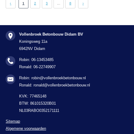
‹
1
2
3
...
8
›
Vollenbroek Betonbouw Didam BV
Koningsweg 11a
6942NV Didam
Robin: 06-13453485
Ronald: 06-22749907
Robin: robin@vollenbroekbetonbouw.nl
Ronald: ronald@vollenbroekbetonbouw.nl
KVK: 77465148
BTW: 861015320B01
NL03RABO0352171111
Sitemap
Algemene voorwaarden